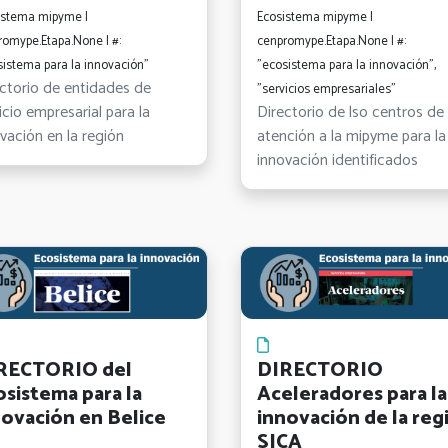
istema mipyme |
Ecosistema mipyme |
romype.Etapa.None | #:
cenpromype.Etapa.None | #:
sistema para la innovación"
"ecosistema para la innovación",
ctorio de entidades de
"servicios empresariales"
icio empresarial para la
Directorio de lso centros de
vación en la región
atención a la mipyme para la
innovación identificados
RECTORIO del
DIRECTORIO
osistema para la
Aceleradores para la
novación en Belice
innovación de la reg
SICA