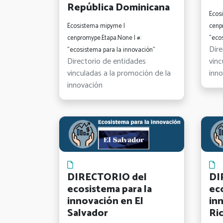
República Dominicana
Ecos
Ecosistema mipyme |
cenp
cenpromype.Etapa.None | #:
"eco
Dire
"ecosistema para la innovación"
Directorio de entidades
vinc
vinculadas a la promoción de la
inn
innovación
DIRECTORIO del
DI
ecosistema para la
ec
innovación en El
in
Salvador
Ri