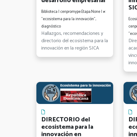
desarrollo empresarial
in
SI
Biblioteca | cenpromype.Etapa.None | #:
"ecosistema para la innovación",
Ecos
diagnóstico
cenp
Hallazgos, recomendaciones y
"eco
directorio del ecosistema para la
Dire
innovación en la región SICA
acad
vinc
inno
DIRECTORIO del
DI
ecosistema para la
ec
innovación en
in