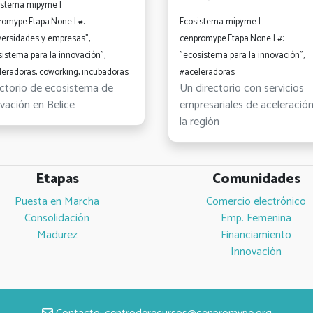
istema mipyme |
romype.Etapa.None | #:
Ecosistema mipyme |
versidades y empresas",
cenpromype.Etapa.None | #:
istema para la innovación",
"ecosistema para la innovación",
leradoras, coworking, incubadoras
#aceleradoras
ectorio de ecosistema de
Un directorio con servicios
vación en Belice
empresariales de aceleració
la región
Etapas
Comunidades
Puesta en Marcha
Comercio electrónico
Consolidación
Emp. Femenina
Madurez
Financiamiento
Innovación