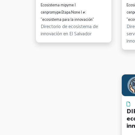
Ecosistema mipyme |
Ecos
cenpromype.Etapa.None | #:
cenp
"ecosistema para la innovación"
"eco
Directorio de ecosistema de
Dire
innovación en El Salvador
serv
inno
DI
ec
in