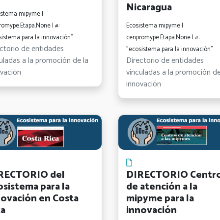
Nicaragua
istema mipyme |
romype.Etapa.None | #:
Ecosistema mipyme |
sistema para la innovación"
cenpromype.Etapa.None | #:
ctorio de entidades
"ecosistema para la innovación"
uladas a la promoción de la
Directorio de entidades
ovación
vinculadas a la promoción de
innovación
RECTORIO del
DIRECTORIO Centr
osistema para la
de atención a la
novación en Costa
mipyme para la
ca
innovación