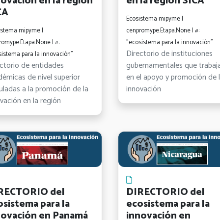
novación en la región
en la región SICA
CA
Ecosistema mipyme |
istema mipyme |
cenpromype.Etapa.None | #:
romype.Etapa.None | #:
"ecosistema para la innovación"
Directorio de instituciones
sistema para la innovación"
ctorio de entidades
gubernamentales que trabaj
émicas de nivel superior
en el apoyo y promoción de 
uladas a la promoción de la
innovación
vación en la región
RECTORIO del
DIRECTORIO del
osistema para la
ecosistema para la
novación en Panamá
innovación en